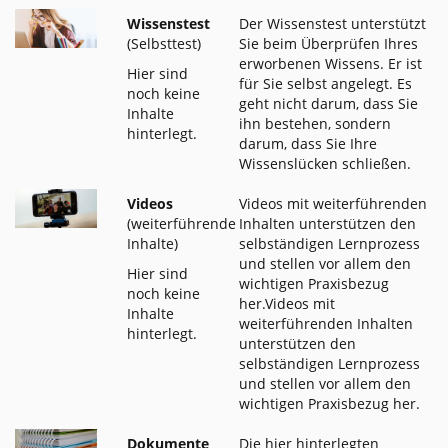
Wissenstest
Der Wissenstest unterstützt
(Selbsttest)
Sie beim Überprüfen Ihres
erworbenen Wissens. Er ist
Hier sind
für Sie selbst angelegt. Es
noch keine
geht nicht darum, dass Sie
Inhalte
ihn bestehen, sondern
hinterlegt.
darum, dass Sie Ihre
Wissenslücken schließen.
Videos
Videos mit weiterführenden
(weiterführende
Inhalten unterstützen den
Inhalte)
selbständigen Lernprozess
und stellen vor allem den
Hier sind
wichtigen Praxisbezug
noch keine
her.Videos mit
Inhalte
weiterführenden Inhalten
hinterlegt.
unterstützen den
selbständigen Lernprozess
und stellen vor allem den
wichtigen Praxisbezug her.
Dokumente
Die hier hinterlegten