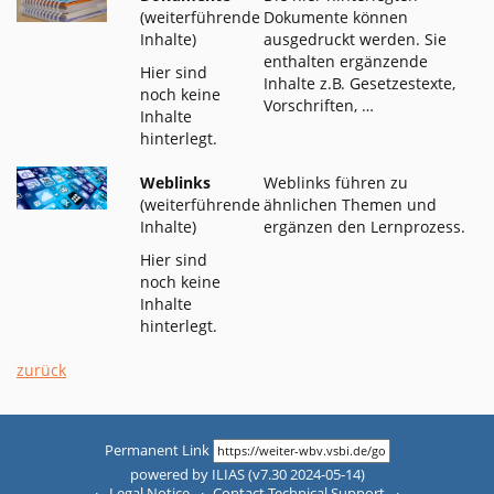
(weiterführende
Dokumente können
Inhalte)
ausgedruckt werden. Sie
enthalten ergänzende
Hier sind
Inhalte z.B. Gesetzestexte,
noch keine
Vorschriften, …
Inhalte
hinterlegt.
Weblinks
Weblinks führen zu
(weiterführende
ähnlichen Themen und
Inhalte)
ergänzen den Lernprozess.
Hier sind
noch keine
Inhalte
hinterlegt.
zurück
Permanent Link
powered by ILIAS (v7.30 2024-05-14)
Legal Notice
Contact Technical Support