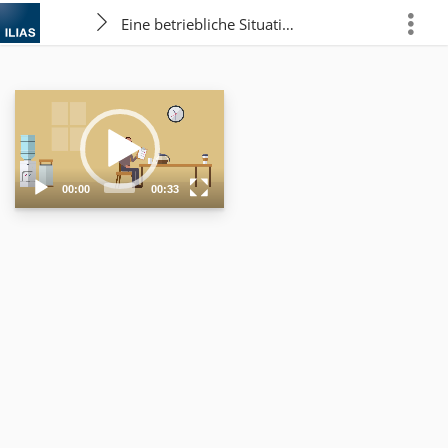
Eine betriebliche Situation
more
Video
Player
00:00
00:33