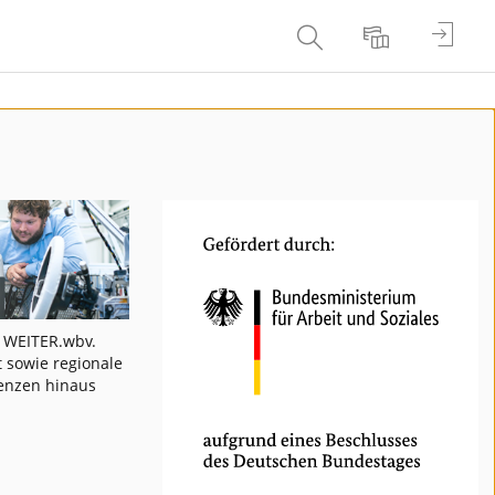
Login
Search
Language
e WEITER.wbv.
 sowie regionale
enzen hinaus